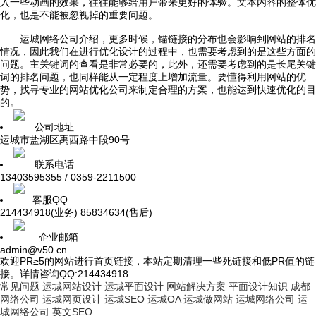
入一些动画的效果，往往能够给用户带来更好的体验。文本内容的整体优
化，也是不能被忽视掉的重要问题。
运城网络公司介绍，更多时候，锚链接的分布也会影响到网站的排名
情况，因此我们在进行优化设计的过程中，也需要考虑到的是这些方面的
问题。主关键词的查看是非常必要的，此外，还需要考虑到的是长尾关键
词的排名问题，也同样能从一定程度上增加流量。要懂得利用网站的优
势，找寻专业的网站优化公司来制定合理的方案，也能达到快速优化的目
的。
公司地址
运城市盐湖区禹西路中段90号
联系电话
13403595355 / 0359-2211500
客服QQ
214434918(业务) 85834634(售后)
企业邮箱
admin@v50.cn
欢迎PR≥5的网站进行首页链接，本站定期清理一些死链接和低PR值的链
接。详情咨询QQ:214434918
常见问题
运城网站设计
运城平面设计
网站解决方案
平面设计知识
成都
网络公司
运城网页设计
运城SEO
运城OA
运城做网站
运城网络公司
运
城网络公司
英文SEO